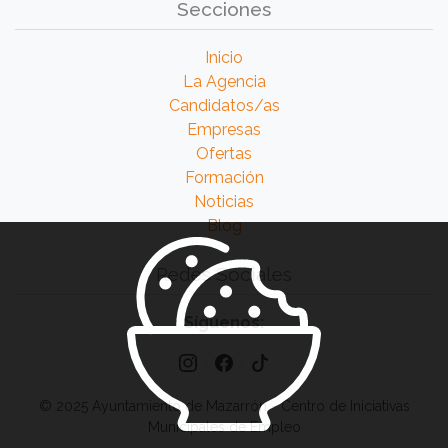
Secciones
Inicio
La Agencia
Candidatos/as
Empresas
Ofertas
Formación
Noticias
Blog
Redes Sociales
Síguenos:
© 2025 Ayuntamiento de Mazarrón - Centro de Iniciativas
Municipales de Empleo