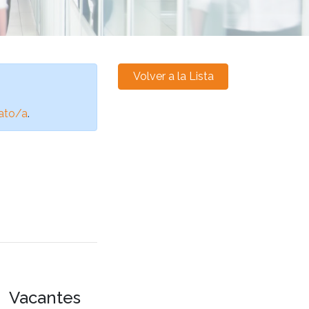
Volver a la Lista
ato/a
.
Vacantes