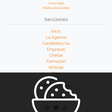
Aviso legal
Política de cookies
Secciones
Inicio
La Agencia
Candidatos/as
Empresas
Ofertas
Formación
Noticias
Blog
Redes Sociales
Síguenos: