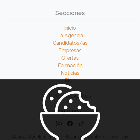
Secciones
Inicio
La Agencia
Candidatos/as
Empresas
Ofertas
Formación
Noticias
Blog
Redes Sociales
Síguenos:
© 2025 Ayuntamiento de Mazarrón - Centro de Iniciativas