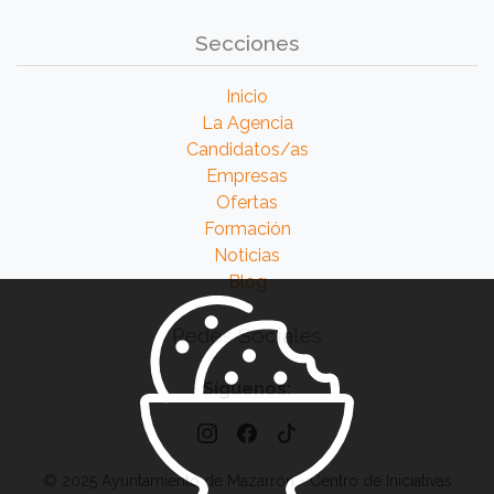
Secciones
Inicio
La Agencia
Candidatos/as
Empresas
Ofertas
Formación
Noticias
Blog
Redes Sociales
Síguenos:
© 2025 Ayuntamiento de Mazarrón - Centro de Iniciativas